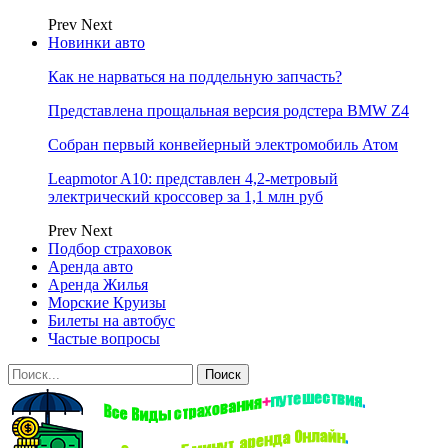
Prev
Next
Новинки авто
Как не нарваться на поддельную запчасть?
Представлена прощальная версия родстера BMW Z4
Собран первый конвейерный электромобиль Атом
Leapmotor A10: представлен 4,2-метровый
электрический кроссовер за 1,1 млн руб
Prev
Next
Подбор страховок
Аренда авто
Аренда Жилья
Морские Круизы
Билеты на автобус
Частые вопросы