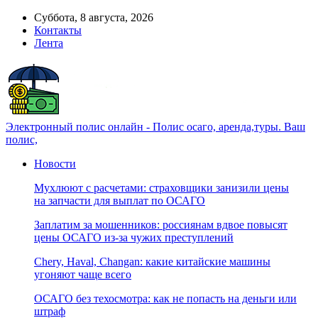
Суббота, 8 августа, 2026
Контакты
Лента
Электронный полис онлайн - Полис осаго, аренда,туры. Ваш
полис,
Новости
Мухлюют с расчетами: страховщики занизили цены
на запчасти для выплат по ОСАГО
Заплатим за мошенников: россиянам вдвое повысят
цены ОСАГО из-за чужих преступлений
Chery, Haval, Changan: какие китайские машины
угоняют чаще всего
ОСАГО без техосмотра: как не попасть на деньги или
штраф