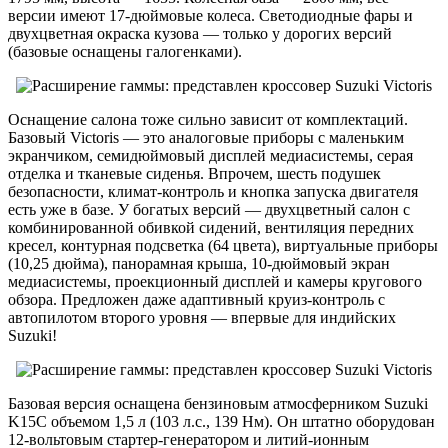
версии имеют 17-дюймовые колеса. Светодиодные фары и
двухцветная окраска кузова — только у дорогих версий
(базовые оснащены галогенками).
Оснащение салона тоже сильно зависит от комплектаций.
Базовый Victoris — это аналоговые приборы с маленьким
экранчиком, семидюймовый дисплей медиасистемы, серая
отделка и тканевые сиденья. Впрочем, шесть подушек
безопасности, климат-контроль и кнопка запуска двигателя
есть уже в базе. У богатых версий — двухцветный салон с
комбинированной обивкой сидений, вентиляция передних
кресел, контурная подсветка (64 цвета), виртуальные приборы
(10,25 дюйма), панорамная крыша, 10-дюймовый экран
медиасистемы, проекционный дисплей и камеры кругового
обзора. Предложен даже адаптивный круиз-контроль с
автопилотом второго уровня — впервые для индийских
Suzuki!
Базовая версия оснащена бензиновым атмосферником Suzuki
K15C объемом 1,5 л (103 л.с., 139 Нм). Он штатно оборудован
12-вольтовым стартер-генератором и литий-ионным