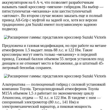
аккумулятором на 6 А·ч, что позволяет разработчикам
называть такой кроссовер «мягким» гибридом. На выбор —
пятиступенчатая «механика» или шестиступенчатый
«автомат». Во втором случае можно заказать еще и полный
привод All-Grip с муфтой на задней оси, хотя все версии
традиционно для Suzuki имеют полузависимую заднюю
подвеску.
Предложена и газовая модификация, но при работе на метане
атмосферник 1.5 выдает лишь 88 л.с. и 122 Нм. Такие
кроссоверы могут иметь только «механику» и передний
привод. Газовый баллон объемом 55 литров установлен под
днищем и не отнимает место в багажнике, да и штатный 45-
литровый бензобак сохранен.
Альтернатива — полноценный гибрид с силовой установкой
компании Toyota. Трехцилиндровый атмосферник Toyota
M15A объемом 1,5 л работает по экономичному циклу
Аткинсона, отдача — 92 л.с. и 122 Нм. В тандеме с ним —
синхронный электромотор (80 л.с., 141 Нм) и
электромеханический вариатор, а пиковая мощность