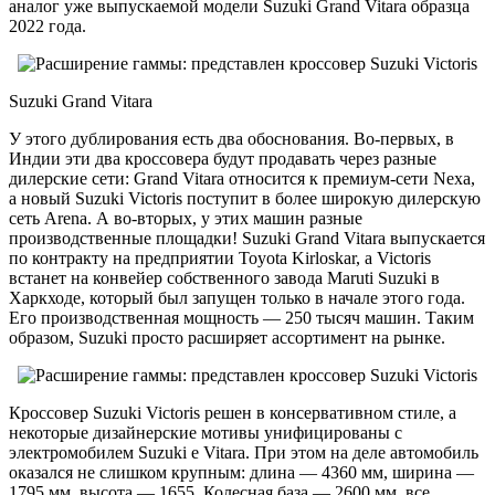
аналог уже выпускаемой модели Suzuki Grand Vitara образца
2022 года.
Suzuki Grand Vitara
У этого дублирования есть два обоснования. Во-первых, в
Индии эти два кроссовера будут продавать через разные
дилерские сети: Grand Vitara относится к премиум-сети Nexa,
а новый Suzuki Victoris поступит в более широкую дилерскую
сеть Arena. А во-вторых, у этих машин разные
производственные площадки! Suzuki Grand Vitara выпускается
по контракту на предприятии Toyota Kirloskar, а Victoris
встанет на конвейер собственного завода Maruti Suzuki в
Харкходе, который был запущен только в начале этого года.
Его производственная мощность — 250 тысяч машин. Таким
образом, Suzuki просто расширяет ассортимент на рынке.
Кроссовер Suzuki Victoris решен в консервативном стиле, а
некоторые дизайнерские мотивы унифицированы с
электромобилем Suzuki e Vitara. При этом на деле автомобиль
оказался не слишком крупным: длина — 4360 мм, ширина —
1795 мм, высота — 1655. Колесная база — 2600 мм, все