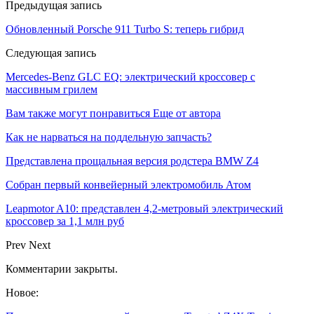
Предыдущая запись
Обновленный Porsche 911 Turbo S: теперь гибрид
Следующая запись
Mercedes-Benz GLC EQ: электрический кроссовер с
массивным грилем
Вам также могут понравиться
Еще от автора
Как не нарваться на поддельную запчасть?
Представлена прощальная версия родстера BMW Z4
Собран первый конвейерный электромобиль Атом
Leapmotor A10: представлен 4,2-метровый электрический
кроссовер за 1,1 млн руб
Prev
Next
Комментарии закрыты.
Новое: