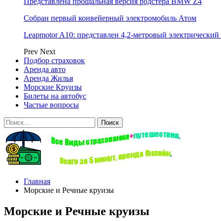
Представлена прощальная версия родстера BMW Z4
Собран первый конвейерный электромобиль Атом
Leapmotor A10: представлен 4,2-метровый электрический 
Prev
Next
Подбор страховок
Аренда авто
Аренда Жилья
Морские Круизы
Билеты на автобус
Частые вопросы
Главная
Морские и Речные круизы
Морские и Речные круизы