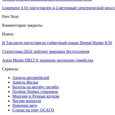
Leapmotor A10: представлен 4,2-метровый электрический кроссо
Prev
Next
Комментарии закрыты.
Новое:
В Таиланде представили гибридный пикап Deepal Hunter K50
Статистика-2024: рейтинг мировых бестселлеров
Aston Martin DB12 S: вершина эволюции семейства
Сервисы:
Аренда автомобилей
Аренда Жилья
Билеты на автобус онлайн
Подбор Любых страховок
Морские и Речные круизы
Частые вопросы
Новинки авто
Статьи на тему ОСАГО