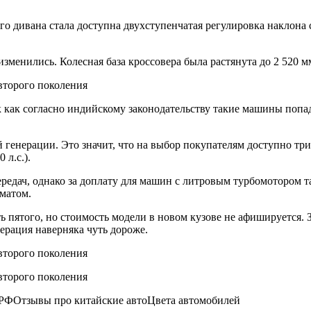
его дивана стала доступна двухступенчатая регулировка наклона
менились. Колесная база кроссовера была растянута до 2 520 мм 
к как согласно индийскому законодательству такие машины попад
 генерации. Это значит, что на выбор покупателям доступно три 
 л.с.).
передач, однако за доплату для машин с литровым турбомотором 
оматом.
 пятого, но стоимость модели в новом кузове не афишируется. 
нерация наверняка чуть дороже.
ФОтзывы про китайские автоЦвета автомобилей