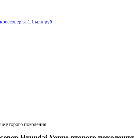
кроссовер за 1,1 млн руб
ue второго поколения
овер Hyundai Venue второго поколения