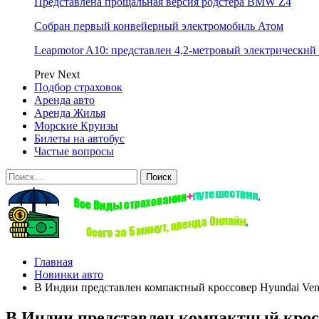
Представлена прощальная версия родстера BMW Z4
Собран первый конвейерный электромобиль Атом
Leapmotor A10: представлен 4,2-метровый электрический 
Prev
Next
Подбор страховок
Аренда авто
Аренда Жилья
Морские Круизы
Билеты на автобус
Частые вопросы
Главная
Новинки авто
В Индии представлен компактный кроссовер Hyundai Ven
В Индии представлен компактный кросс