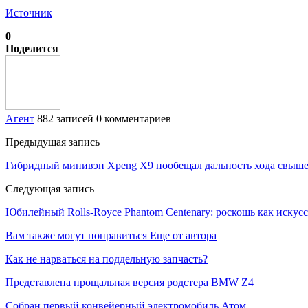
Источник
0
Поделится
Агент
882 записей
0 комментариев
Предыдущая запись
Гибридный минивэн Xpeng X9 пообещал дальность хода свыше
Следующая запись
Юбилейный Rolls-Royce Phantom Centenary: роскошь как искус
Вам также могут понравиться
Еще от автора
Как не нарваться на поддельную запчасть?
Представлена прощальная версия родстера BMW Z4
Собран первый конвейерный электромобиль Атом