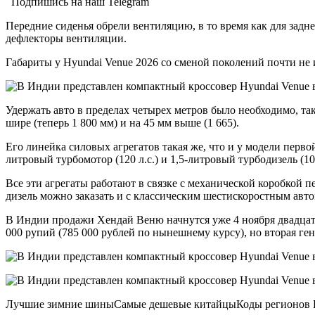
Подпишись на наш Telegram
Передние сиденья обрели вентиляцию, в то время как для задн
дефлекторы вентиляции.
Габариты у Hyundai Venue 2026 со сменой поколений почти не из
Удержать авто в пределах четырех метров было необходимо, та
шире (теперь 1 800 мм) и на 45 мм выше (1 665).
Его линейка силовых агрегатов такая же, что и у модели первой
литровый турбомотор (120 л.с.) и 1,5-литровый турбодизель (100
Все эти агрегаты работают в связке с механической коробкой 
дизель можно заказать и с классическим шестискоростным авт
В Индии продажи Хендай Веню начнутся уже 4 ноября двадцать
000 рупий (785 000 рублей по нынешнему курсу), но вторая ге
Лучшие зимние шиныСамые дешевые китайцыКоды регионов Р