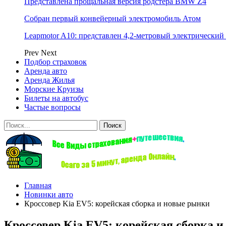
Представлена прощальная версия родстера BMW Z4
Собран первый конвейерный электромобиль Атом
Leapmotor A10: представлен 4,2-метровый электрический 
Prev
Next
Подбор страховок
Аренда авто
Аренда Жилья
Морские Круизы
Билеты на автобус
Частые вопросы
Главная
Новинки авто
Кроссовер Kia EV5: корейская сборка и новые рынки
Кроссовер Kia EV5: корейская сборка 