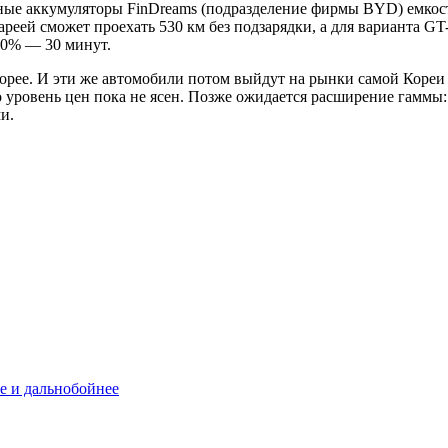
ые аккумуляторы FinDreams (подразделение фирмы BYD) емкость
тареей сможет проехать 530 км без подзарядки, а для варианта 
80% — 30 минут.
орее. И эти же автомобили потом выйдут на рынки самой Кореи
что уровень цен пока не ясен. Позже ожидается расширение гамм
и.
е и дальнобойнее