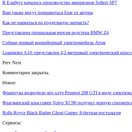
В Елабуге началось производство минивэнов Sollers SP7
Вам также могут понравиться
Еще от автора
Как не нарваться на поддельную запчасть?
Представлена прощальная версия родстера BMW Z4
Собран первый конвейерный электромобиль Атом
Leapmotor A10: представлен 4,2-метровый электрический кроссо
Prev
Next
Комментарии закрыты.
Новое:
Французы возродили хот-хэтч Peugeot 208 GTI в виде электрок
Флагманский кроссовер Volvo XC90 получил черную спецвер
Rolls-Royce Black Badge Ghost Gamer: 8-битная ностальгия
Сервисы: