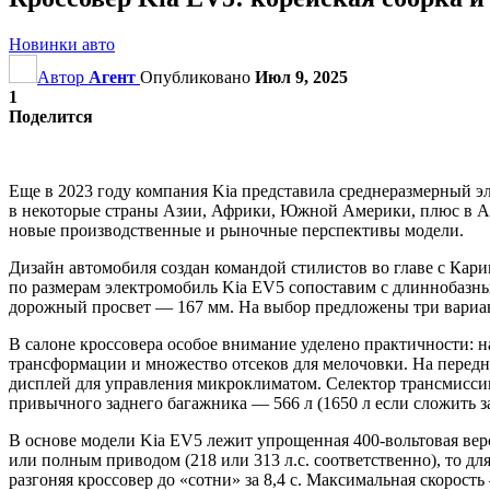
Новинки авто
Автор
Агент
Опубликовано
Июл 9, 2025
1
Поделится
Еще в 2023 году компания Kia представила среднеразмерный эл
в некоторые страны Азии, Африки, Южной Америки, плюс в Ав
новые производственные и рыночные перспективы модели.
Дизайн автомобиля создан командой стилистов во главе с Кар
по размерам электромобиль Kia EV5 сопоставим с длиннобазны
дорожный просвет — 167 мм. На выбор предложены три вариан
В салоне кроссовера особое внимание уделено практичности: 
трансформации и множество отсеков для мелочовки. На перед
дисплей для управления микроклиматом. Селектор трансмиссии
привычного заднего багажника — 566 л (1650 л если сложить з
В основе модели Kia EV5 лежит упрощенная 400-вольтовая ве
или полным приводом (218 или 313 л.с. соответственно), то д
разгоняя кроссовер до «сотни» за 8,4 с. Максимальная скорост