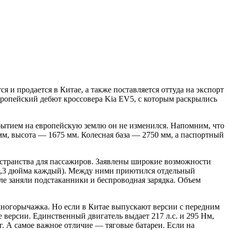
 и продается в Китае, а также поставляется оттуда на экспорт
ропейский дебют кроссовера Kia EV5, с которым раскрылись
ибытием на европейскую землю он не изменился. Напомним, что
м, высота — 1675 мм. Колесная база — 2750 мм, а паспортный
остранства для пассажиров. Заявлены широкие возможности
12,3 дюйма каждый). Между ними приютился отдельный
ле заняли подстаканники и беспроводная зарядка. Объем
ногорычажка. Но если в Китае выпускают версии с передним
 версии. Единственный двигатель выдает 217 л.с. и 295 Нм,
кг. А самое важное отличие — тяговые батареи. Если на