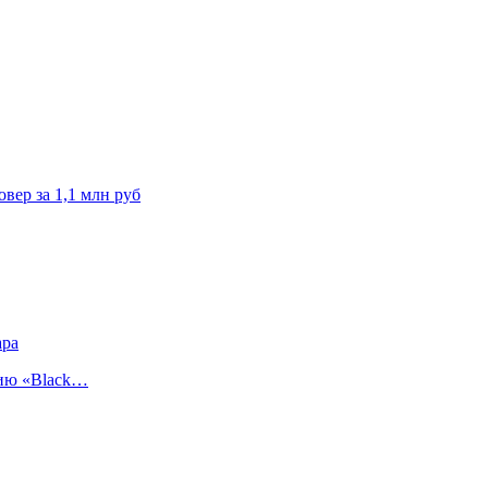
вер за 1,1 млн руб
ара
сию «Black…