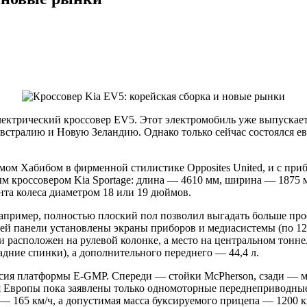
ектрический кроссовер EV5. Этот электромобиль уже выпускается
стралию и Новую Зеландию. Однако только сейчас состоялся ев
имом Хабибом в фирменной стилистике Opposites United, и с пр
м кроссовером Kia Sportage: длина — 4610 мм, ширина — 1875 м
та колеса диаметром 18 или 19 дюймов.
например, полностью плоский пол позволил выгадать больше пр
ней панели установлены экраны приборов и медиасистемы (по 
 расположен на рулевой колонке, а место на центральном тонне
адние спинки), а дополнительного переднего — 44,4 л.
рсия платформы E-GMP. Спереди — стойки McPherson, сзади — м
ля Европы пока заявлены только одномоторные переднеприводные
ь — 165 км/ч, а допустимая масса буксируемого прицепа — 1200 