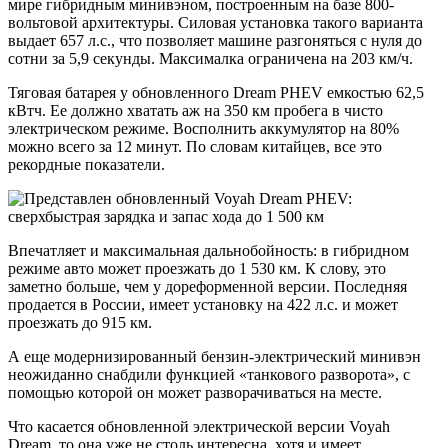
мире гибридным минивэном, построенным на базе 800-
вольтовой архитектуры. Силовая установка такого варианта
выдает 657 л.с., что позволяет машине разгоняться с нуля до
сотни за 5,9 секунды. Максималка ограничена на 203 км/ч.
Тяговая батарея у обновленного Dream PHEV емкостью 62,5
кВтч. Ее должно хватать аж на 350 км пробега в чисто
электрическом режиме. Восполнить аккумулятор на 80%
можно всего за 12 минут. По словам китайцев, все это
рекордные показатели.
Впечатляет и максимальная дальнобойность: в гибридном
режиме авто может проезжать до 1 530 км. К слову, это
заметно больше, чем у дореформенной версии. Последняя
продается в России, имеет установку на 422 л.с. и может
проезжать до 915 км.
А еще модернизированный бензин-электрический минивэн
неожиданно снабдили функцией «танкового разворота», с
помощью которой он может разворачиваться на месте.
Что касается обновленной электрической версии Voyah
Dream, то она уже не столь интересна, хотя и имеет