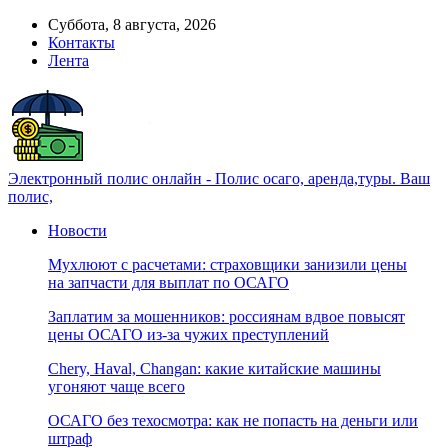
Суббота, 8 августа, 2026
Контакты
Лента
Электронный полис онлайн - Полис осаго, аренда,туры. Ваш
полис,
Новости
Мухлюют с расчетами: страховщики занизили цены
на запчасти для выплат по ОСАГО
Заплатим за мошенников: россиянам вдвое повысят
цены ОСАГО из-за чужих преступлений
Chery, Haval, Changan: какие китайские машины
угоняют чаще всего
ОСАГО без техосмотра: как не попасть на деньги или
штраф