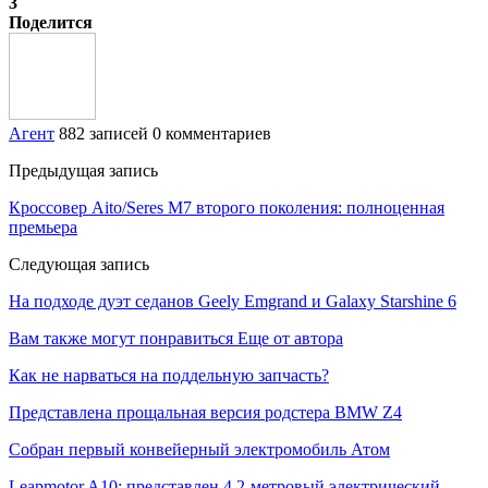
3
Поделится
Агент
882 записей
0 комментариев
Предыдущая запись
Кроссовер Aito/Seres M7 второго поколения: полноценная
премьера
Следующая запись
На подходе дуэт седанов Geely Emgrand и Galaxy Starshine 6
Вам также могут понравиться
Еще от автора
Как не нарваться на поддельную запчасть?
Представлена прощальная версия родстера BMW Z4
Собран первый конвейерный электромобиль Атом
Leapmotor A10: представлен 4,2-метровый электрический