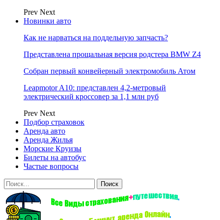
Prev
Next
Новинки авто
Как не нарваться на поддельную запчасть?
Представлена прощальная версия родстера BMW Z4
Собран первый конвейерный электромобиль Атом
Leapmotor A10: представлен 4,2-метровый
электрический кроссовер за 1,1 млн руб
Prev
Next
Подбор страховок
Аренда авто
Аренда Жилья
Морские Круизы
Билеты на автобус
Частые вопросы