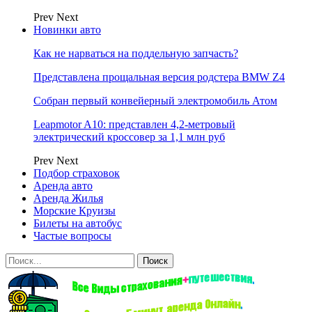
Prev
Next
Новинки авто
Как не нарваться на поддельную запчасть?
Представлена прощальная версия родстера BMW Z4
Собран первый конвейерный электромобиль Атом
Leapmotor A10: представлен 4,2-метровый
электрический кроссовер за 1,1 млн руб
Prev
Next
Подбор страховок
Аренда авто
Аренда Жилья
Морские Круизы
Билеты на автобус
Частые вопросы