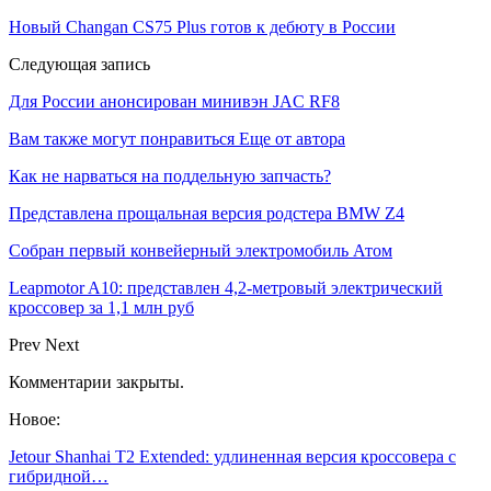
Новый Changan CS75 Plus готов к дебюту в России
Следующая запись
Для России анонсирован минивэн JAC RF8
Вам также могут понравиться
Еще от автора
Как не нарваться на поддельную запчасть?
Представлена прощальная версия родстера BMW Z4
Собран первый конвейерный электромобиль Атом
Leapmotor A10: представлен 4,2-метровый электрический
кроссовер за 1,1 млн руб
Prev
Next
Комментарии закрыты.
Новое:
Jetour Shanhai T2 Extended: удлиненная версия кроссовера с
гибридной…