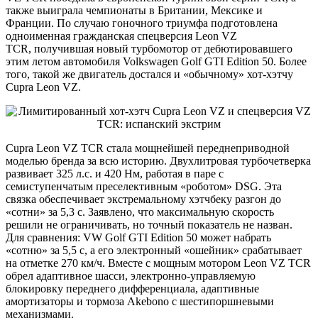
также выиграла чемпионаты в Британии, Мексике и
Франции. По случаю гоночного триумфа подготовлена
одноименная гражданская спецверсия Leon VZ
TCR, получившая новый турбомотор от дебютировавшего
этим летом автомобиля Volkswagen Golf GTI Edition 50. Более
того, такой же двигатель достался и «обычному» хот-хэтчу
Cupra Leon VZ.
Cupra Leon VZ TCR стала мощнейшей переднеприводной
моделью бренда за всю историю. Двухлитровая турбочетверка
развивает 325 л.с. и 420 Нм, работая в паре с
семиступенчатым преселективным «роботом» DSG. Эта
связка обеспечивает экстремальному хэтчбеку разгон до
«сотни» за 5,3 с. Заявлено, что максимальную скорость
решили не ограничивать, но точный показатель не назван.
Для сравнения: VW Golf GTI Edition 50 может набрать
«сотню» за 5,5 с, а его электронный «ошейник» срабатывает
на отметке 270 км/ч. Вместе с мощным мотором Leon VZ TCR
обрел адаптивное шасси, электронно-управляемую
блокировку переднего дифференциала, адаптивные
амортизаторы и тормоза Akebono с шестипоршневыми
механизмами.