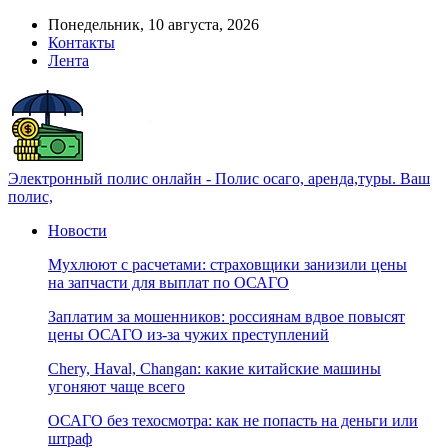
Понедельник, 10 августа, 2026
Контакты
Лента
Электронный полис онлайн - Полис осаго, аренда,туры. Ваш
полис,
Новости
Мухлюют с расчетами: страховщики занизили цены
на запчасти для выплат по ОСАГО
Заплатим за мошенников: россиянам вдвое повысят
цены ОСАГО из-за чужих преступлений
Chery, Haval, Changan: какие китайские машины
угоняют чаще всего
ОСАГО без техосмотра: как не попасть на деньги или
штраф