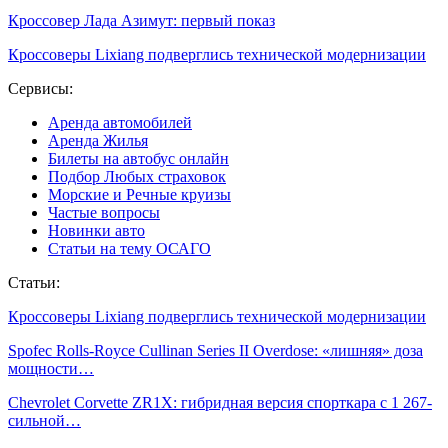
Кроссовер Лада Азимут: первый показ
Кроссоверы Lixiang подверглись технической модернизации
Сервисы:
Аренда автомобилей
Аренда Жилья
Билеты на автобус онлайн
Подбор Любых страховок
Морские и Речные круизы
Частые вопросы
Новинки авто
Статьи на тему ОСАГО
Статьи:
Кроссоверы Lixiang подверглись технической модернизации
Spofec Rolls-Royce Cullinan Series II Overdose: «лишняя» доза
мощности…
Chevrolet Corvette ZR1X: гибридная версия спорткара с 1 267-
сильной…