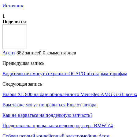
Источник
1
Поделится
Агент
882 записей
0 комментариев
Предыдущая запись
Водители не смогут сохранить ОСАГО по старым тарифам
Следующая запись
Brabus XL 800 на базе обновлённого Mercedes-AMG G 63: всё 
Вам также могут понравиться
Еще от автора
Как не нарваться на поддельную запчасть?
Представлена прощальная версия родстера BMW Z4
Собран первый конвейерный электромобиль Атом