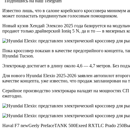
Подпишись на наш Telegram
Известно лишь, что в салоне корейского кроссовера минимум 
может похвастать продвинутым голосовым помощником.
Новый кузов Хендай Элексио 2025 года базируется на модульно
продают только драйверский Ioniq 5 N, да и то — в мизерных к
Пока кроссовер показан в качестве предсерийного концепта, т
Hyundai Tucson.
Электрокар достигает в длину около 4,6 — 4,7 метров. Без подз
Для нового Hyundai Elexio 2025-2026 заявлен автопилот второг
качестве концепта, уже известно, что продаж запланирован на т
Серийное производство электрокара наладят на мощностях СП 
ежегодно.
Haval F7 newGeely PrefaceTANK 500Exeed RXTLC Prado 250Вы