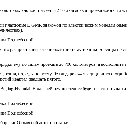
аналоговых кнопок и имеется 27,0-дюймовый проекционный дисп
й платформе E-GMP, знакомой по электрическим моделям семейст
оличествах).
ак что распространяться о положенной ему технике корейцы не с
арядки ему по силам проехать до 700 километров, а восполнить з
о уровня, но, судя по всему, без лидаров — традиционного «гриб
ретий квартал двадцать пятого.
Beijing-Hyundai. В дальнейшем последнее будет выпускать на 
бор шинОтзывы об автоТоп статьи