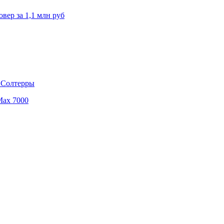
вер за 1,1 млн руб
» Солтерры
Max 7000