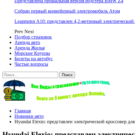
Представлена прощальная версия родстера BMW Z4
Собран первый конвейерный электромобиль Атом
Leapmotor A10: представлен 4,2-метровый электрический 
Prev
Next
Подбор страховок
Аренда авто
Аренда Жилья
Морские Круизы
Билеты на автобус
Частые вопросы
Главная
Новинки авто
Hyundai Elexio: представлен электрический кроссовер д
Hyundai Elexio: представлен электриче