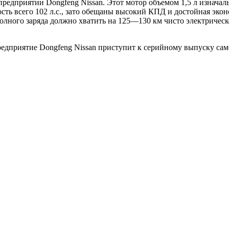
редприятии Dongfeng Nissan. Этот мотор объемом 1,5 л изначаль
ость всего 102 л.с., зато обещаны высокий КПД и достойная эко
 полного заряда должно хватить на 125—130 км чисто электричес
едприятие Dongfeng Nissan приступит к серийному выпуску само