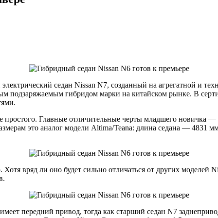
 электрический седан Nissan N7, созданный на агрегатной и тех
вым подзаряжаемым гибридом марки на китайском рынке. В серти
тями.
 простого. Главные отличительные черты младшего новичка — г
размерам это аналог модели Altima/Teana: длина седана — 4831 
. Хотя вряд ли оно будет сильно отличаться от других моделей 
в.
и имеет передний привод, тогда как старший седан N7 заднепри