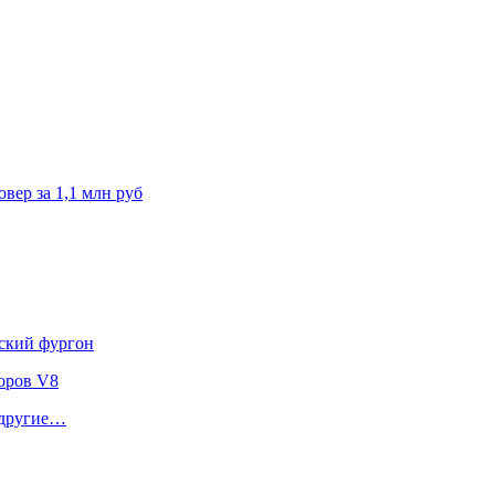
вер за 1,1 млн руб
йский фургон
торов V8
и другие…