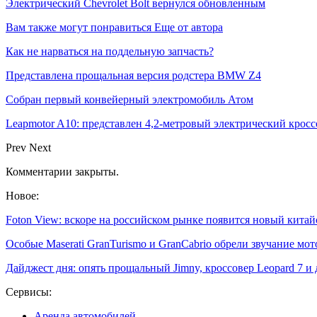
Электрический Chevrolet Bolt вернулся обновленным
Вам также могут понравиться
Еще от автора
Как не нарваться на поддельную запчасть?
Представлена прощальная версия родстера BMW Z4
Собран первый конвейерный электромобиль Атом
Leapmotor A10: представлен 4,2-метровый электрический кроссо
Prev
Next
Комментарии закрыты.
Новое:
Foton View: вскоре на российском рынке появится новый кита
Особые Maserati GranTurismo и GranCabrio обрели звучание мо
Дайджест дня: опять прощальный Jimny, кроссовер Leopard 7 
Сервисы:
Аренда автомобилей