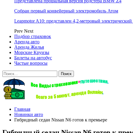
Представлена прощальная версия родстера BMW Z4
Собран первый конвейерный электромобиль Атом
Leapmotor A10: представлен 4,2-метровый электрический 
Prev
Next
Подбор страховок
Аренда авто
Аренда Жилья
Морские Круизы
Билеты на автобус
Частые вопросы
Главная
Новинки авто
Гибридный седан Nissan N6 готов к премьере
Гибридный седан Nissan N6 готов к пре