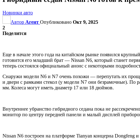
Новинки авто
Автор
Агент
Опубликовано
Окт 9, 2025
2
Поделится
Еще в начале этого года на китайском рынке появился крупный
готовится его младший брат — Nissan N6, который станет пер
теперь состоялся официальный анонс с некоторыми подробнос
Снаружи модели N6 и N7 очень похожи — перепутать их проще
и двери с рамками стекол (у модели N7 они безрамочные). По 
мм. Колеса могут иметь диаметр 17 или 18 дюймов.
Внутреннее убранство гибридного седана пока не рассекречено
монитор по центру передней панели и малый дисплей приборо
Nissan N6 построен на платформе Tianyan концерна Dongfeng 