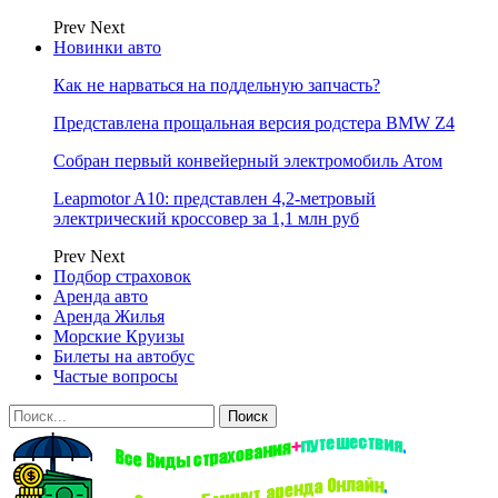
Prev
Next
Новинки авто
Как не нарваться на поддельную запчасть?
Представлена прощальная версия родстера BMW Z4
Собран первый конвейерный электромобиль Атом
Leapmotor A10: представлен 4,2-метровый
электрический кроссовер за 1,1 млн руб
Prev
Next
Подбор страховок
Аренда авто
Аренда Жилья
Морские Круизы
Билеты на автобус
Частые вопросы