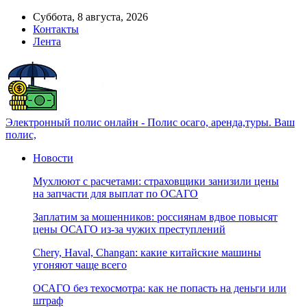
Суббота, 8 августа, 2026
Контакты
Лента
Электронный полис онлайн - Полис осаго, аренда,туры. Ваш
полис,
Новости
Мухлюют с расчетами: страховщики занизили цены
на запчасти для выплат по ОСАГО
Заплатим за мошенников: россиянам вдвое повысят
цены ОСАГО из-за чужих преступлений
Chery, Haval, Changan: какие китайские машины
угоняют чаще всего
ОСАГО без техосмотра: как не попасть на деньги или
штраф