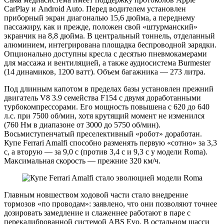
CarPlay и Android Auto. Перед водителем установлен
приборный экран диагональю 15,6 дюйма, а переднему
пассажиру, как и прежде, положен свой «штурманский»
экранчик на 8,8 дюйма. В центральный тоннель, отделанный
алюминием, интегрирована площадка беспроводной зарядки.
Опционально доступны кресла с десятью пневмокамерами
для массажа и вентиляцией, а также аудиосистема Burmester
(14 динамиков, 1200 ватт). Объем багажника — 273 литра.
Под длинным капотом в пределах базы установлен прежний
двигатель V8 3.9 семейства F154 с двумя доработанными
турбокомпрессорами. Его мощность повышена с 620 до 640
л.с. при 7500 об/мин, хотя крутящий момент не изменился
(760 Нм в диапазоне от 3000 до 5750 об/мин).
Восьмиступенчатый преселективный «робот» доработан.
Купе Ferrari Amalfi способно разменять первую «сотню» за 3,3
с, а вторую — за 9,0 с (против 3,4 с и 9,3 с у модели Roma).
Максимальная скорость — прежние 320 км/ч.
Главным новшеством ходовой части стало внедрение
тормозов «по проводам»: заявлено, что они позволяют точнее
дозировать замедление и слаженнее работают в паре с
перекалиброванной системой ABS Evo. В остальном шасси