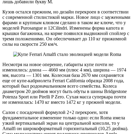
лишь добавили букву M.
Кузов остался прежним, но дизайн перекроен в соответствии
с современной стилистикой марки. Новое лицо с зауженными
фарами и крупным клювом сделано в таком же ключе, что у
моделей Purosangue и 12Cilindri. Изменены форма капота и
крышки багажника, на корме появился выдвижной спойлер с
тремя положениями. Он обеспечивает до 110 кг прижимной
силы на скорости 250 км/ч.
Несмотря на новое оперение, габариты купе почти не
изменились: длина — 4660 мм (плюс 4 мм), ширина — 1974
мм, высота — 1301 мм. Колесная база 2670 мм сохраняется
еще от купе-кабриолета Ferrari California образца 2008 года,
который был родоначальником всего семейства. Колеса
диаметром 20 дюймов могут быть обуты в шины Bridgestone
Potenza Sport или Pirelli P Zero. Сухая масса суперкара почти
не изменилась: 1470 кг вместо 1472 кг у прежней модели.
Салон с посадочной формулой 2+2 перекроен, хотя
фундаментальное изменение только одно: если Roma имела
узкий вертикальный экран на центральной консоли, то у
Amalfi он широкоформатный горизонтальный (10,25 дюйма).
Сама медиасистема имеет поддержку протоколов Apple