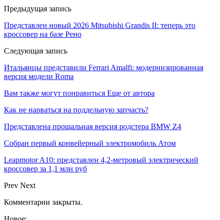
Предыдущая запись
Представлен новый 2026 Mitsubishi Grandis II: теперь это
кроссовер на базе Рено
Следующая запись
Итальянцы представили Ferrari Amalfi: модернизированная
версия модели Roma
Вам также могут понравиться
Еще от автора
Как не нарваться на поддельную запчасть?
Представлена прощальная версия родстера BMW Z4
Собран первый конвейерный электромобиль Атом
Leapmotor A10: представлен 4,2-метровый электрический
кроссовер за 1,1 млн руб
Prev
Next
Комментарии закрыты.
Новое: