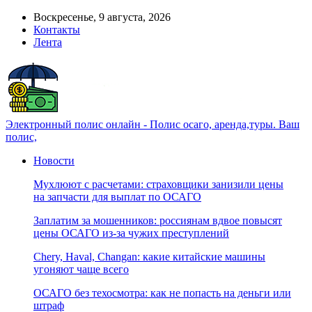
Воскресенье, 9 августа, 2026
Контакты
Лента
Электронный полис онлайн - Полис осаго, аренда,туры. Ваш
полис,
Новости
Мухлюют с расчетами: страховщики занизили цены
на запчасти для выплат по ОСАГО
Заплатим за мошенников: россиянам вдвое повысят
цены ОСАГО из-за чужих преступлений
Chery, Haval, Changan: какие китайские машины
угоняют чаще всего
ОСАГО без техосмотра: как не попасть на деньги или
штраф