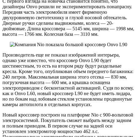
С первого взгляда на новичка становится понятно, что
дизайнеры Onvo решили не экспериментировать понапрасну.
Передняя часть электромобиля имеет фирменную
двухуровневую светотехнику и глухой носовой обтекатель.
Дверные ручки сделаны выдвижными, колеса — 20-
дюймовые. Длина кроссовера — 5145 мм, ширина — 1998 мм,
высота — 1766 мм. Колесная база — 3110 мм.
Производитель еще не показал изображений интерьера,
однако уже известно, что кроссовер Onvo L90 будет
шестиместным, то есть на втором ряду будут раздельные
кресла. Кроме того, опубликован объем переднего багажника:
240 литров. Максимальная ширина этого отсека — 830 мм,
погрузочная высота — 600 мм, а крышка оснащена
электроприводом с бесконтактной активацией. Судя по всему,
как и Onvo L60, новый кроссовер L90 не будет иметь лидара,
но по бокам над лобовым стеклом установлены продвинутые
камеры автопилота в отдельных корпусах.
Новый кроссовер построен на платформе Nio с 900-вольтовой
электросистемой. Покупатель сможет выбрать между задним
и полным приводом. В первом случае на задней оси
установлен электромотор мощностью 462 л.с.
Полноприводные электромобили снабжены дополнительным