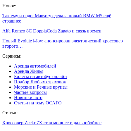
Новое:
Так ему и надо: Mansory сделала новый BMW M5 ещё
страшнее
Alfa Romeo 8C DoppiaCoda Zagato и связь времен
Новый Evolute i-Joy: анонсирован электрический кроссовер
второго…
Сервисы:
Аренда автомобилей
Аренда Жилья
Билеты на автобус онлайн
Подбор Любых страховок
Морские и Речные круизы
Частые вопросы
Новинки авто
Статьи на тему ОСАГО
Статьи:
Кроссовер Zeekr 7X стал мощнее и дальнобойнее