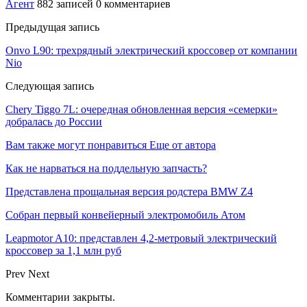
Агент
882 записей
0 комментариев
Предыдущая запись
Onvo L90: трехрядный электрический кроссовер от компании
Nio
Следующая запись
Chery Tiggo 7L: очередная обновленная версия «семерки»
добралась до России
Вам также могут понравиться
Еще от автора
Как не нарваться на поддельную запчасть?
Представлена прощальная версия родстера BMW Z4
Собран первый конвейерный электромобиль Атом
Leapmotor A10: представлен 4,2-метровый электрический
кроссовер за 1,1 млн руб
Prev
Next
Комментарии закрыты.