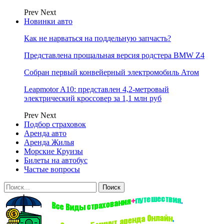
Prev
Next
Новинки авто
Как не нарваться на поддельную запчасть?
Представлена прощальная версия родстера BMW Z4
Собран первый конвейерный электромобиль Атом
Leapmotor A10: представлен 4,2-метровый
электрический кроссовер за 1,1 млн руб
Prev
Next
Подбор страховок
Аренда авто
Аренда Жилья
Морские Круизы
Билеты на автобус
Частые вопросы